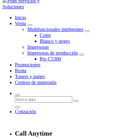
Somos una empresa especializada en la renta, venta y mantenimiento 
Inicio
Mexicali, brindando cobertura desde San Quintín hasta San Luis Río Co
Venta
Multifuncionales inteligentes
Color
Blanco y negro
Impresoras
Impresoras de producción
Pro C5300
Promociones
Renta
Toners y partes
Centros de impresión
Buscar:
Cotización
Call Anytime