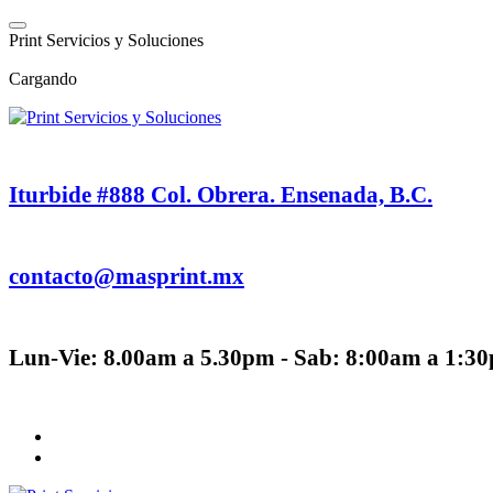
Saltar
al
P
r
i
n
t
S
e
r
v
i
c
i
o
s
y
S
o
l
u
c
i
o
n
e
s
contenido
Cargando
Iturbide #888 Col. Obrera. Ensenada, B.C.
contacto@masprint.mx
Lun-Vie: 8.00am a 5.30pm - Sab: 8:00am a 1:3