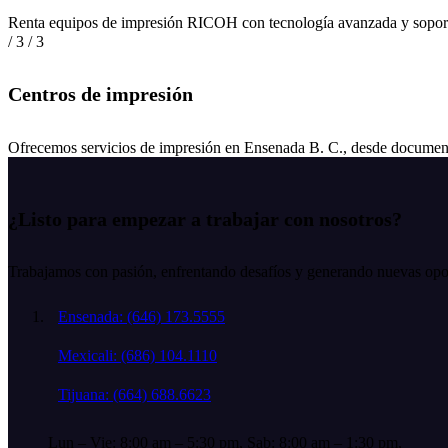
Renta equipos de impresión RICOH con tecnología avanzada y soport
/ 3
/ 3
Centros de impresión
Ofrecemos servicios de impresión en Ensenada B. C., desde document
¿Listo para empezar a trabajar con nosotros?
Trabajamos con pasión, enfrentando desafíos y generando nuevas opor
Ensenada: (646) 173.5555
Mexicali: (686) 104.1110
Tijuana: (664) 688.6623
Lun – Vie: 8:00 am – 5:30 pm,
Sab: 8:00 am – 1:30 pm,