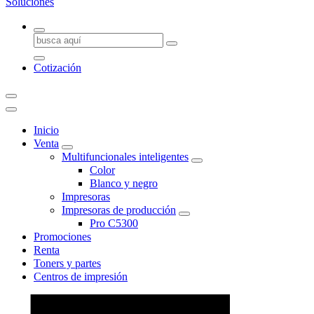
Somos una empresa especializada en la renta, venta y mantenimiento 
Buscar:
Mexicali, brindando cobertura desde San Quintín hasta San Luis Río Co
Cotización
Inicio
Venta
Multifuncionales inteligentes
Color
Blanco y negro
Impresoras
Impresoras de producción
Pro C5300
Promociones
Renta
Toners y partes
Centros de impresión