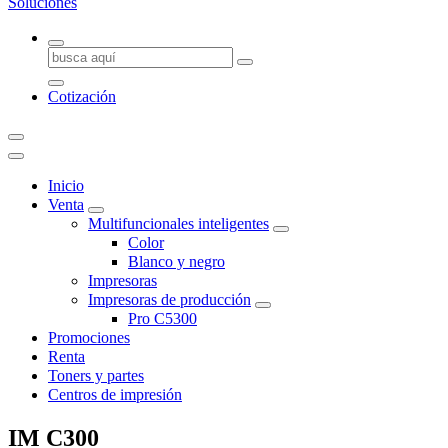
Somos una empresa especializada en la renta, venta y mantenimiento 
Buscar:
Mexicali, brindando cobertura desde San Quintín hasta San Luis Río Co
Cotización
Inicio
Venta
Multifuncionales inteligentes
Color
Blanco y negro
Impresoras
Impresoras de producción
Pro C5300
Promociones
Renta
Toners y partes
Centros de impresión
IM C300