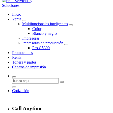
Somos una empresa especializada en la renta, venta y mantenimiento 
Inicio
Mexicali, brindando cobertura desde San Quintín hasta San Luis Río Co
Venta
Multifuncionales inteligentes
Color
Blanco y negro
Impresoras
Impresoras de producción
Pro C5300
Promociones
Renta
Toners y partes
Centros de impresión
Buscar:
Cotización
Call Anytime