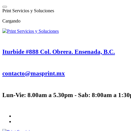
Saltar
al
P
r
i
n
t
S
e
r
v
i
c
i
o
s
y
S
o
l
u
c
i
o
n
e
s
contenido
Cargando
Iturbide #888 Col. Obrera. Ensenada, B.C.
contacto@masprint.mx
Lun-Vie: 8.00am a 5.30pm - Sab: 8:00am a 1:3